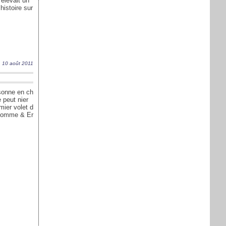
élevait un
histoire sur
10 août 2011
sonne en ch
 peut nier
ier volet d
’homme & Er