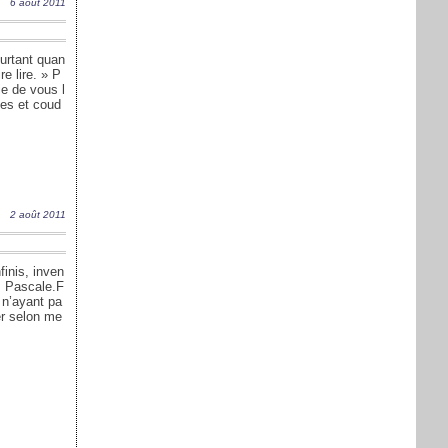
6 août 2011
ourtant quan
re lire. » P
ie de vous l
gnes et coud
2 août 2011
finis, inven
 … Pascale.F
 n’ayant pa
er selon me