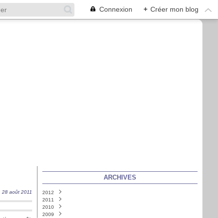
Connexion
+
Créer mon blog
ARCHIVES
28 août 2011
2012
2011
Mai
(1)
2010
Février
Décembre
(2)
(3)
2009
Septembre
Décembre
(18)
(4)