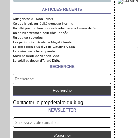
ARTICLES RÉCENTS
Autogenèse d’Erwan Larher
Ce que je suis en réalité demeure inconnu
Un billet pour un livre pour se fondre dans la lumière de l’or ! ….
Posté par sap
Un dernier message pour clôre l'année
Un peu de nouvelles
Les petits pots d’Adèle de Magali Clavelet
Le corps plein d’un rêve de Claudine Galea
Vous aimez ?
La forêt–dimanche en poésie
Soleil de minuit de Vendela Vida
Le soleil du désert d’André Dhôtel
RECHERCHE
Contacter le propriétaire du blog
NEWSLETTER