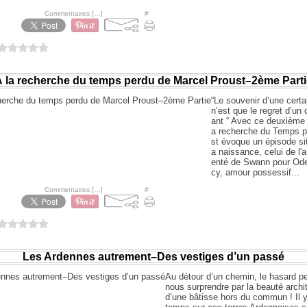
hoo à 18:09 -
Commentaires [
…
]
- Permalien [
#
]
0 vote
 la recherche du temps perdu de Marcel Proust–2ème Parti
“Le souvenir d’une cert
n’est que le regret d’un 
ant “ Avec ce deuxième
a recherche du Temps p
st évoque un épisode si
a naissance, celui de l
enté de Swann pour Ode
cy, amour possessif...
hoo à 09:45 -
Commentaires [
…
]
- Permalien [
#
]
0 vote
Les Ardennes autrement–Des vestiges d’un passé
Au détour d’un chemin, le hasard pe
nous surprendre par la beauté archi
d’une bâtisse hors du commun ! Il y 