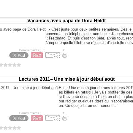
Vacances avec papa de Dora Heldt
« - C'est juste pour deux petites semaines. Dès le 
conversation téléphonique, une boule d'appréhens
it l'estomac. Et puis c'est ton père, après tout, rep
N'importe quelle fillette se réjouirait d'une telle nouve
hoo à 07:30 -
Commentaires [
…
]
- Permalien [
#
]
0 vote
Lectures 2011– Une mise à jour début août
Edit : Une mise à jour de mes lectures 201
es billets en retard ! Je vais profiter de c
si l'envie se dessine à l'horizon et si la plu
our rédiger quelques titres qui n'apparaissen
en. Ce que je lis en ce moment...
hoo à 09:13 -
Commentaires [
…
]
- Permalien [
#
]
0 vote