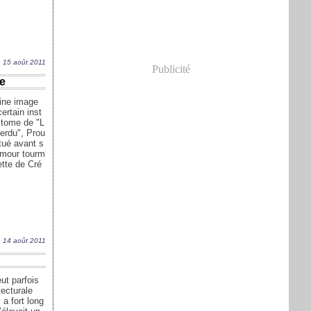
15 août 2011
Publicité
e
aine image
certain inst
 tome de "L
erdu", Prou
tué avant s
'amour tourm
tte de Cré
14 août 2011
ut parfois
tecturale
a fort long