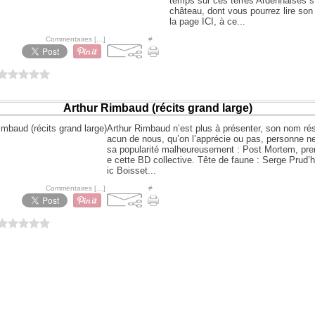
temps sur ces terres Ardennaises s’
château, dont vous pourrez lire son 
la page ICI, à ce...
hoo à 08:34 -
Commentaires [
…
]
- Permalien [
#
]
0 vote
Arthur Rimbaud (récits grand large)
Arthur Rimbaud n’est plus à présenter, son nom ré
acun de nous, qu’on l’apprécie ou pas, personne ne
sa popularité malheureusement : Post Mortem, prem
e cette BD collective. Tête de faune : Serge Prud
ic Boisset...
hoo à 07:38 -
Commentaires [
…
]
- Permalien [
#
]
0 vote