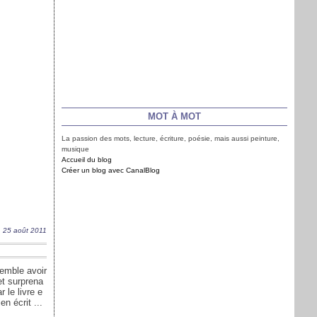
MOT À MOT
La passion des mots, lecture, écriture, poésie, mais aussi peinture,
musique
Accueil du blog
Créer un blog avec CanalBlog
25 août 2011
emble avoir
et surprena
r le livre e
en écrit ...