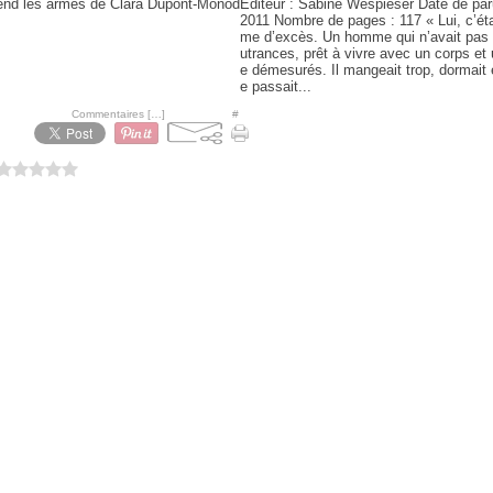
Editeur : Sabine Wespieser Date de paru
2011 Nombre de pages : 117 « Lui, c’ét
me d’excès. Un homme qui n’avait pas 
utrances, prêt à vivre avec un corps e
e démesurés. Il mangeait trop, dormait e
e passait...
hoo à 08:46 -
Commentaires [
…
]
- Permalien [
#
]
0 vote