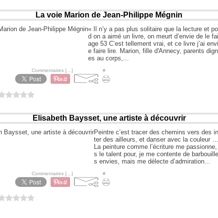
La voie Marion de Jean-Philippe Mégnin
« Il n’y a pas plus solitaire que la lecture et p
d on a aimé un livre, on meurt d’envie de le fai
age 53 C’est tellement vrai, et ce livre j’ai env
e faire lire. Marion, fille d'Annecy, parents di
es au corps,...
hoo à 08:33 -
Commentaires [
…
]
- Permalien [
#
]
0 vote
Elisabeth Baysset, une artiste à découvrir
Peintre c’est tracer des chemins vers des in
ter des ailleurs, et danser avec la couleur
La peinture comme l’écriture me passionne,
s le talent pour, je me contente de barbouill
s envies, mais me délecte d’admiration...
hoo à 08:17 -
Commentaires [
…
]
- Permalien [
#
]
0 vote