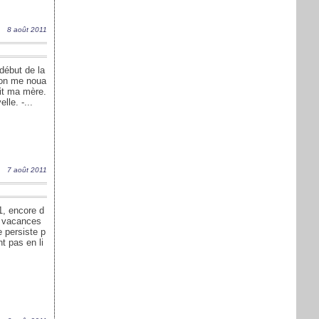
8 août 2011
début de la
ion me noua
rit ma mère.
lle. -...
7 août 2011
1, encore d
es vacances
ie persiste p
t pas en li